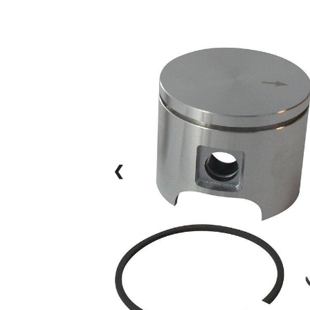
1 / 1
❮