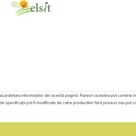
acurateţea informaţiilor din acestă pagină. Rareori acestea pot conţine in
e specificaţii pot fi modificate de catre producător fără preaviz sau pot c