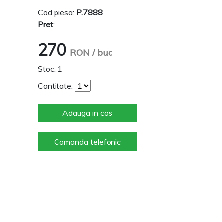
Cod piesa:
P.7888
Pret
:
270
RON
/ buc
Stoc: 1
Cantitate:
Adauga in cos
Comanda telefonic