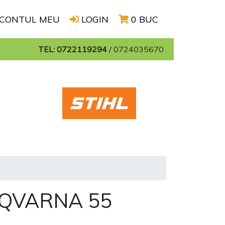
CONTUL MEU
LOGIN
0 BUC
TEL: 0722119294
/
0724035670
SQVARNA 55