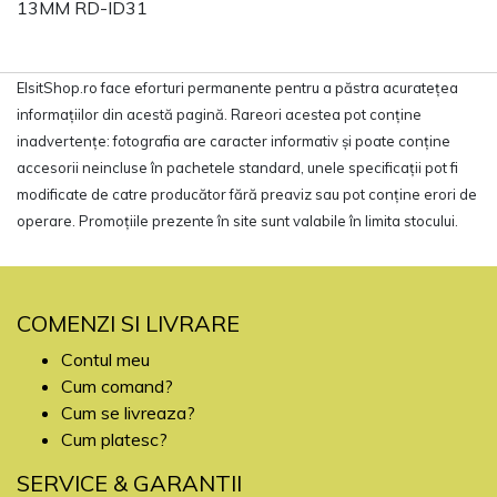
13MM RD-ID31
ElsitShop.ro face eforturi permanente pentru a păstra acurateţea
informaţiilor din acestă pagină. Rareori acestea pot conţine
inadvertenţe: fotografia are caracter informativ şi poate conţine
accesorii neincluse în pachetele standard, unele specificaţii pot fi
modificate de catre producător fără preaviz sau pot conţine erori de
operare. Promoţiile prezente în site sunt valabile în limita stocului.
COMENZI SI LIVRARE
Contul meu
Cum comand?
Cum se livreaza?
Cum platesc?
SERVICE & GARANTII