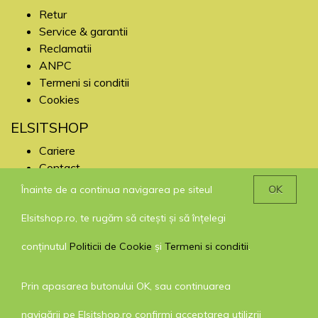
Retur
Service & garantii
Reclamatii
ANPC
Termeni si conditii
Cookies
ELSITSHOP
Cariere
Contact
Înainte de a continua navigarea pe siteul
OK
SOCIAL MEDIA
Elsitshop.ro, te rugăm să citești și să înțelegi
Facebook
Google+
conținutul
Politicii de Cookie
și
Termeni si conditii
.
Prin apasarea butonului OK, sau continuarea
navigării pe Elsitshop.ro confirmi acceptarea utilizrii