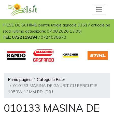
PIESE DE SCHIMB pentru utilaje agricole.33517 articole pe
stoc! (ultima actualizare: 07.08.2026 13:05)
TEL: 0722119294
/
0724035670
Prima pagina
Categoria Rider
010133 MASINA DE GAURIT CU PERCUTIE
1050W 13MM RD-ID31
010133 MASINA DE