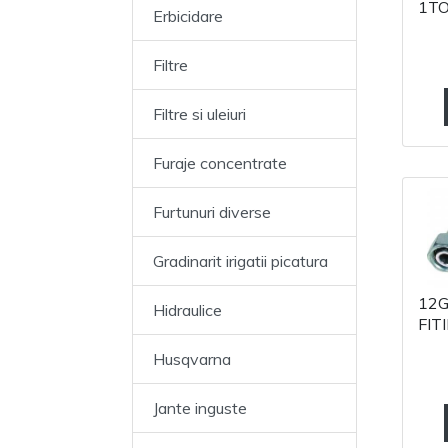
1TO
Erbicidare
Filtre
Filtre si uleiuri
Furaje concentrate
Furtunuri diverse
Gradinarit irigatii picatura
12
Hidraulice
FIT
Husqvarna
Jante inguste