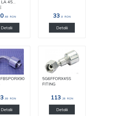
 LA 45
E
20
33
,68
RON
,8
RON
Detalii
Detalii
2FBSPORX90
5G6FFORX45S
G
FITING
93
113
,89
RON
,26
RON
Detalii
Detalii