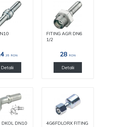
DN10
FITING AGR DN6
1/2
24
28
,35
RON
RON
Detalii
Detalii
G DKOL DN10
4G6FDLORX FITING