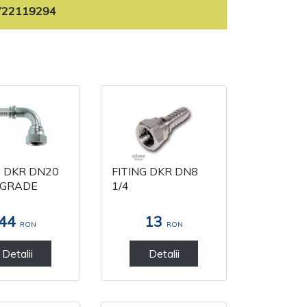
722119294
G DKR DN20
FITING DKR DN8
0GRADE
1/4
44
13
RON
RON
Detalii
Detalii