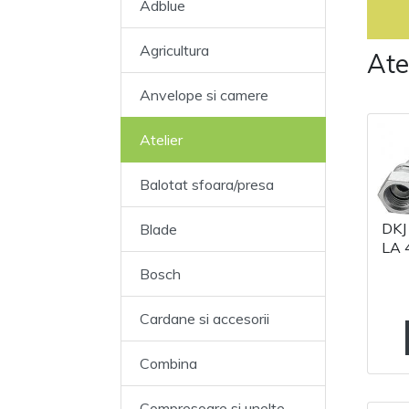
Adblue
Agricultura
Ate
Anvelope si camere
Atelier
Balotat sfoara/presa
DKJ
Blade
LA 
Bosch
Cardane si accesorii
Combina
Compresoare si unelte