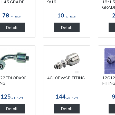
L 45 GRADE
9/16
18*1.5
GRAD
78
10
,74
RON
,50
RON
Detalii
Detalii
G22FDLORX90
4G10PWSP FITING
12G1
ING
FITIN
125
144
,71
RON
,29
RON
Detalii
Detalii