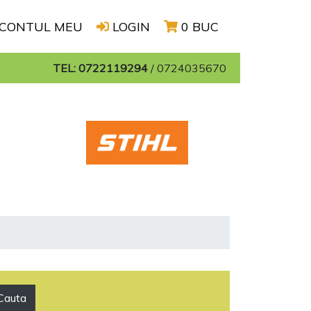
CONTUL MEU
LOGIN
0 BUC
TEL: 0722119294
/
0724035670
Cauta