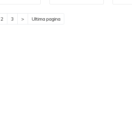
rrent)
2
3
>
Ultima pagina