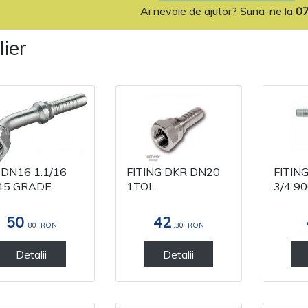
Ai nevoie de ajutor? Suna-ne la
0
lier
 DN16 1.1/16
FITING DKR DN20
FITIN
45 GRADE
1TOL
3/4 9
50
42
,80
RON
,30
RON
Detalii
Detalii