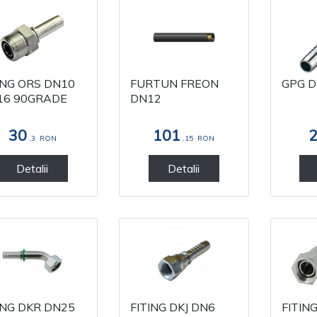
ING ORS DN10
FURTUN FREON
GPG 
16 90GRADE
DN12
30
101
,3
RON
,15
RON
Detalii
Detalii
ING DKR DN25
FITING DKJ DN6
FITIN