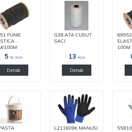
51 FUNIE
G38 ATA CUSUT
69552
STICA
SACI
ELAST
M/100M
100M
5
13
,50
RON
RON
Detalii
Detalii
PASTA
L211609K MANUSI
55810