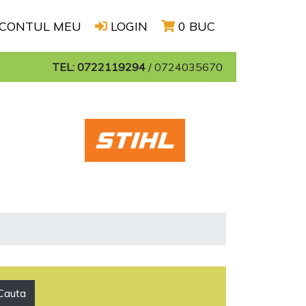
CONTUL MEU
LOGIN
0 BUC
TEL: 0722119294
/
0724035670
Cauta