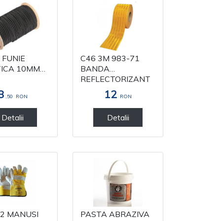
 FUNIE
C46 3M 983-71
ICA 10MM
BANDA
REFLECTORIZANT
A GALBENA
8
12
,50
RON
RON
53.5MM
Detalii
Detalii
2 MANUSI
PASTA ABRAZIVA