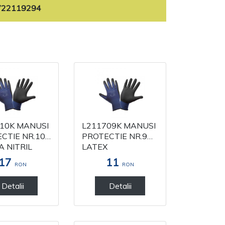
722119294
10K MANUSI
L211709K MANUSI
E NR.10
PROTECTIE NR.9
 NITRIL
LATEX
17
11
RON
RON
Detalii
Detalii