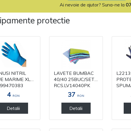
Ai nevoie de ajutor? Suna-ne la
0
ipamente protectie
USI NITRIL
LAVETE BUMBAC
L2213
E MARIME XL
40/40 25BUC/SET
PROTECTI
99470383
RCS.LV14040PK
SPUMA
4
37
RON
RON
Detalii
Detalii