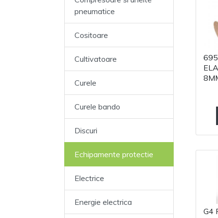
pneumatice
Cositoare
695
Cultivatoare
ELA
8M
Curele
Curele bando
Discuri
Echipamente protectie
Electrice
Energie electrica
G4 