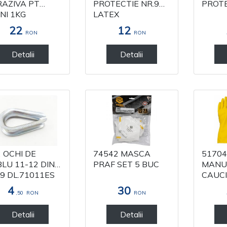
AZIVA PT
PROTECTIE NR.9
PROTE
NI 1KG
LATEX
22
12
RON
RON
Detalii
Detalii
 OCHI DE
74542 MASCA
51704
LU 11-12 DIN
PRAF SET 5 BUC
MANUS
9 DL.71011ES
CAUC
(ERBI
4
30
,50
RON
RON
10
Detalii
Detalii