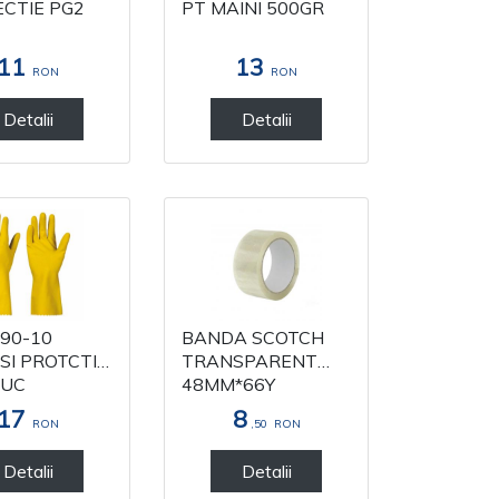
CTIE PG2
PT MAINI 500GR
11
13
RON
RON
Detalii
Detalii
90-10
BANDA SCOTCH
I PROTCTIE
TRANSPARENT
IUC
48MM*66Y
CIDARE)NR
17
8
RON
,50
RON
Detalii
Detalii